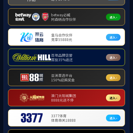
0638太阳集团官网贵阳大曲系列
经营者信息
校园招聘
公司
指导，
0638太阳集团官网
、
贵州省春晖行动发展中
0638太阳集团官网黔春酒系列
心、
贵州省春晖行动发展基金会联合
举办
的
2025年
“贵州
0638太阳集团官网·梦想计划”捐赠仪式暨“青春同路·0638
文创产品
太阳集团官网同行”
筑梦之旅活动圆满落幕。共青团贵州
星贵系列
省委副书记任兴华，
修文县委副书记韩禄
，
江苏洋河酒
厂股份有限公司副总裁、0638太阳集团官网董事长陈太
松出席活动，
2022级-2024级“贵州0638太阳集团官网·梦
想计划”60名受助学子参加。