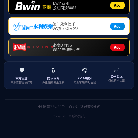
“贵州0638太阳集团官网·梦想计划”春晖助学项目自
2022年启动以来，已进入第四个年头，累计投入资金达
1300万元，资助范围覆盖全省9个市州，帮助201名贵州
籍家庭困难优秀学子圆梦大学。