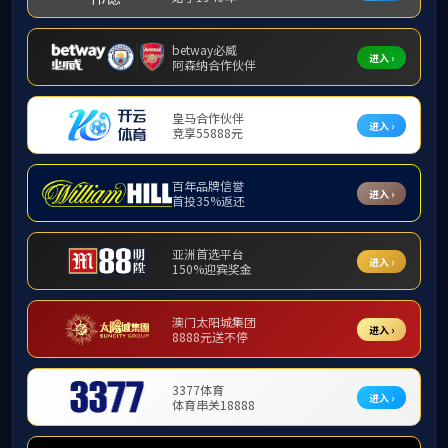
0638太阳集团官网贵阳大曲系列
经营者信息
校园招聘
0638太阳集团官网黔春酒系列
* 同一型号产品可能有多个版本，不同版本的产品会存在差异（包括功能参数、
LOGO设计、外观细节、产品资料等），请以实物为准。
文创产品
优品
星贵系列
香 型： 酱香型
原 料： 水、高粱、小麦
净 含 量： 500ml
酒 精 度 数： 53%vol
储 藏 方 法： 阴凉干燥处常温贮存
京东旗舰店
产品概述